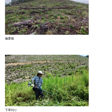
施業後
下草刈り