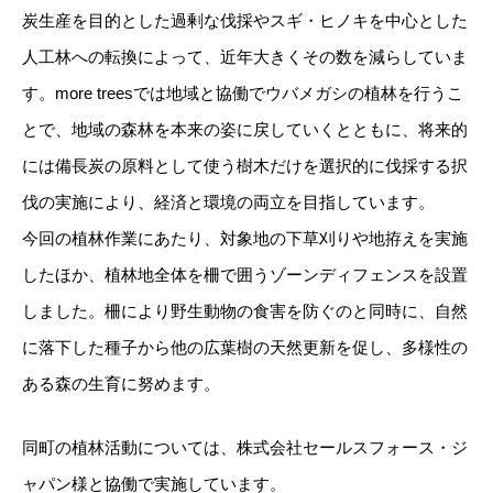
炭生産を目的とした過剰な伐採やスギ・ヒノキを中心とした
人工林への転換によって、近年大きくその数を減らしていま
す。more treesでは地域と協働でウバメガシの植林を行うこ
とで、地域の森林を本来の姿に戻していくとともに、将来的
には備長炭の原料として使う樹木だけを選択的に伐採する択
伐の実施により、経済と環境の両立を目指しています。
今回の植林作業にあたり、対象地の下草刈りや地拵えを実施
したほか、植林地全体を柵で囲うゾーンディフェンスを設置
しました。柵により野生動物の食害を防ぐのと同時に、自然
に落下した種子から他の広葉樹の天然更新を促し、多様性の
ある森の生育に努めます。
同町の植林活動については、株式会社セールスフォース・ジ
ャパン様と協働で実施しています。