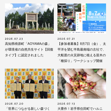
2026.07.23
2026.07.21
高知県梼原町「AOYAMAの森」
【参加者募集】8月7日（金）、太
が環境省の自然共生サイト【回復
平洋を望む半島最南端の古社で、
タイプ】に認定されました
大船渡の火災跡地に植える苗木の
「種採り」ワークショップ開催
2026.07.20
2026.07.13
「世界につながる新しい森づく
大豊作！岩手県住田町でハルニ