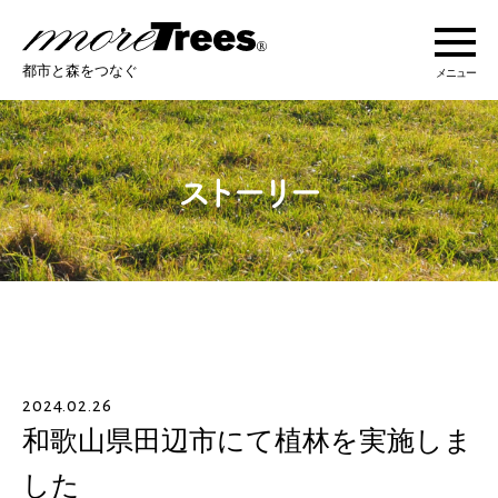
more trees
都市と森をつなぐ
メニュー
more treesについて
活動紹介
活動地域
ストーリー
2024.02.26
オンラインショップ
和歌山県田辺市にて植林を実施しま
した
あなたにできること