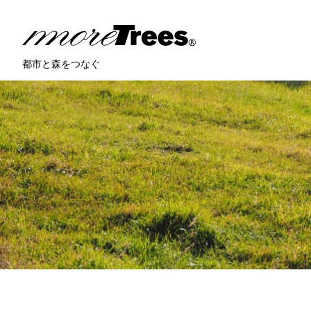
more trees
都市と森をつなぐ