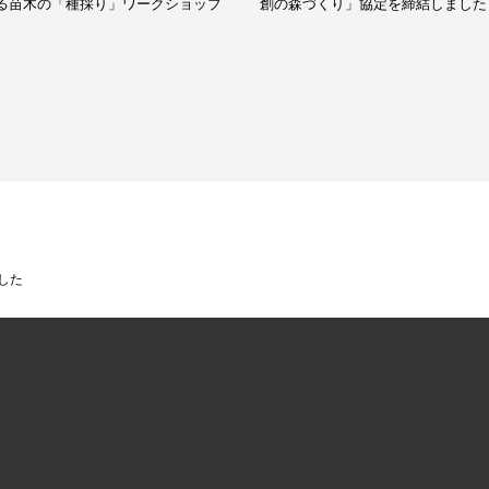
る苗木の「種採り」ワークショップ
創の森づくり」協定を締結しました
した