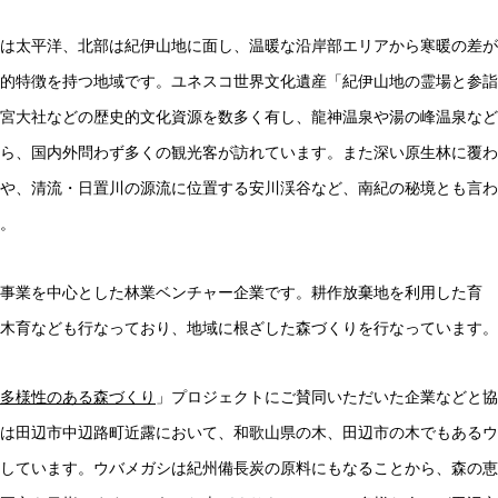
は太平洋、北部は紀伊山地に面し、温暖な沿岸部エリアから寒暖の差が
的特徴を持つ地域です。ユネスコ世界文化遺産「紀伊山地の霊場と参詣
宮大社などの歴史的文化資源を数多く有し、龍神温泉や湯の峰温泉など
ら、国内外問わず多くの観光客が訪れています。また深い原生林に覆わ
や、清流・日置川の源流に位置する安川渓谷など、南紀の秘境とも言わ
。
事業を中心とした林業ベンチャー企業です。耕作放棄地を利用した育
木育なども行なっており、地域に根ざした森づくりを行なっています。
多様性のある森づくり
」プロジェクトにご賛同いただいた企業などと協
は田辺市中辺路町近露において、和歌山県の木、田辺市の木でもあるウ
しています。ウバメガシは紀州備長炭の原料にもなることから、森の恵