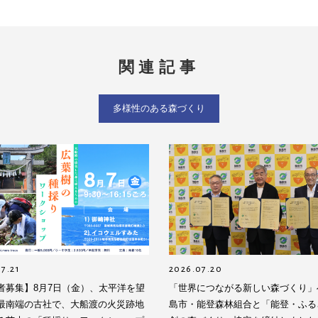
関連記事
多様性のある森づくり
7.21
2026.07.20
者募集】8月7日（金）、太平洋を望
「世界につながる新しい森づくり」
最南端の古社で、大船渡の火災跡地
島市・能登森林組合と「能登・ふる