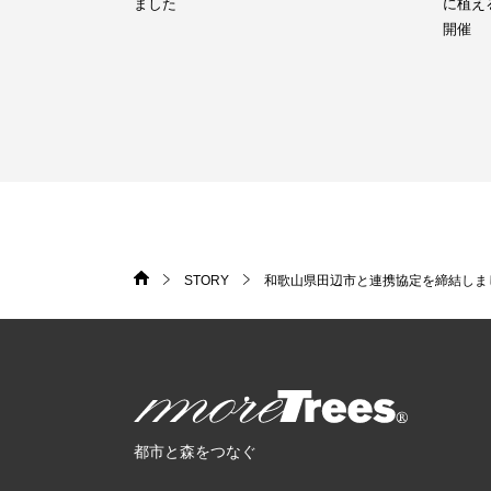
ました
に植え
開催
STORY
和歌山県田辺市と連携協定を締結しま
HOME
>
>
more trees
都市と森をつなぐ