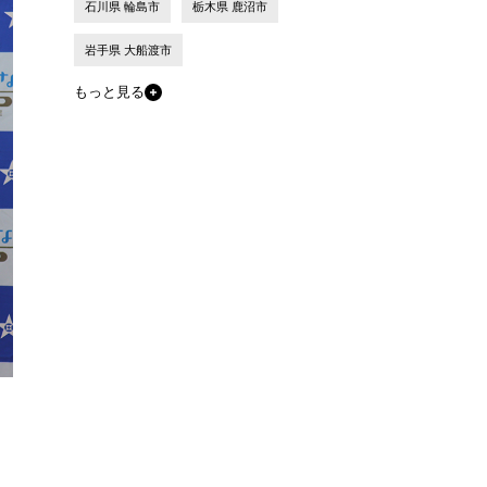
石川県 輪島市
栃木県 鹿沼市
岩手県 大船渡市
もっと見る