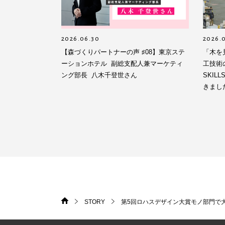
2026.06.30
2026.
【森づくりパートナーの声 ♯08】東京ステ
「木を
ーションホテル 副総支配人兼マーケティ
工技術の
ング部長 八木千登世さん
SKIL
きまし
STORY
第5回ロハスデザイン大賞モノ部門で
HOME
>
>