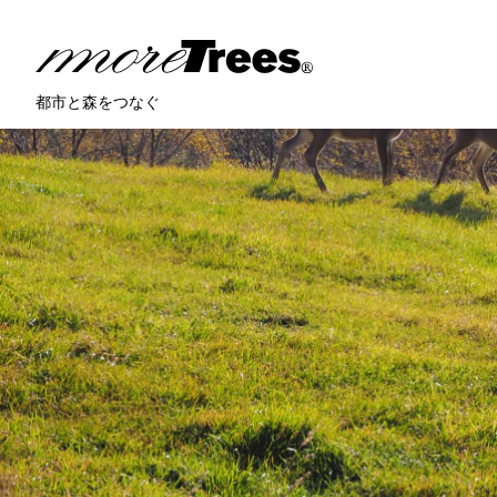
more trees
都市と森をつなぐ