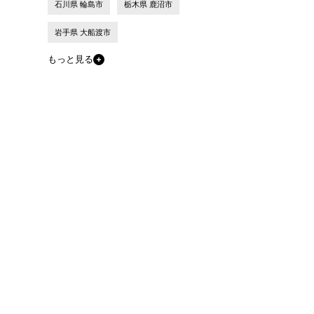
石川県 輪島市
栃木県 鹿沼市
岩手県 大船渡市
もっと見る