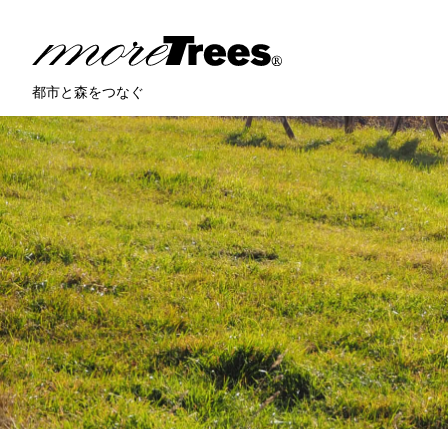
more trees
都市と森をつなぐ