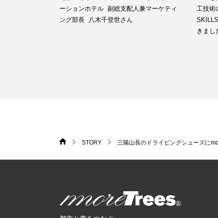
ーションホテル 副総支配人兼マーケティ
工技術の
ング部長 八木千登世さん
SKIL
きまし
STORY
三陽山長のドライビングシューズにmore 
HOME
>
>
more trees