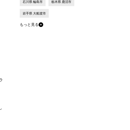
石川県 輪島市
栃木県 鹿沼市
岩手県 大船渡市
もっと見る
ラ
し