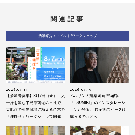
関連記事
活動紹介：イベント/ワークショップ
2026.07.21
2026.07.15
【参加者募集】8月7日（金）、太
ベルリンの建築図面博物館に
平洋を望む半島最南端の古社で、
「TSUMIKI」のインスタレーシ
大船渡の火災跡地に植える苗木の
ョンが登場。 展示後のピースは
「種採り」ワークショップ開催
購入者のもとへ