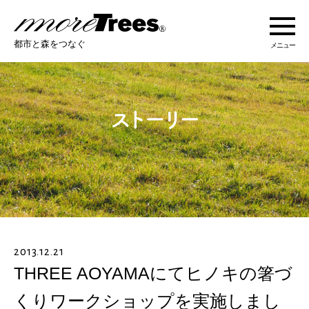
more trees
都市と森をつなぐ
メニュー
more treesについて
活動紹介
活動地域
ストーリー
2013.12.21
オンラインショップ
THREE AOYAMAにてヒノキの箸づ
くりワークショップを実施しまし
あなたにできること