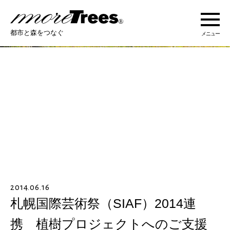
more trees
都市と森をつなぐ
メニュー
more treesについて
活動紹介
活動地域
ストーリー
2014.06.16
オンラインショップ
札幌国際芸術祭（SIAF）2014連
携 植樹プロジェクトへのご支援
あなたにできること