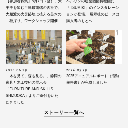
【参加者募集】8月7日（金）、太
ベルリンの建築図面博物館に
平洋を望む半島最南端の古社で、
「TSUMIKI」のインスタレーシ
大船渡の火災跡地に植える苗木の
ョンが登場。 展示後のピースは
「種採り」ワークショップ開催
購入者のもとへ
2026.06.29
2026.05.29
「木を見て、森も見る。」静岡の
2025アニュアルレポート（活動
家具と木工技術の展示会
報告書）が完成しました
「FURNITURE AND SKILLS
SHIZUOKA」よりご寄付をいた
だきました
ストーリー一覧へ