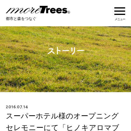
more trees
都市と森をつなぐ
メニュー
more treesについて
活動紹介
活動地域
ストーリー
2016.07.14
オンラインショップ
スーパーホテル様のオープニング
セレモニーにて「ヒノキアロマブ
あなたにできること