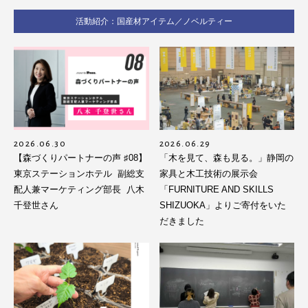
活動紹介：国産材アイテム／ノベルティー
2026.06.30
2026.06.29
【森づくりパートナーの声 ♯08】
「木を見て、森も見る。」静岡の
東京ステーションホテル 副総支
家具と木工技術の展示会
配人兼マーケティング部長 八木
「FURNITURE AND SKILLS
千登世さん
SHIZUOKA」よりご寄付をいた
だきました