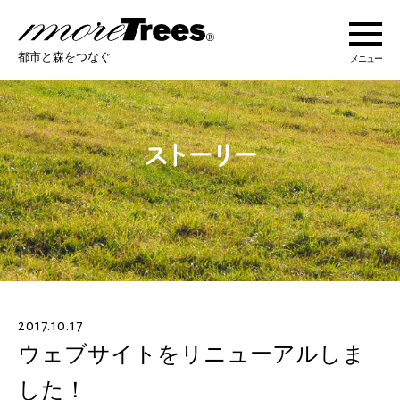
more trees
都市と森をつなぐ
メニュー
more treesについて
活動紹介
活動地域
ストーリー
2017.10.17
オンラインショップ
ウェブサイトをリニューアルしま
した！
あなたにできること