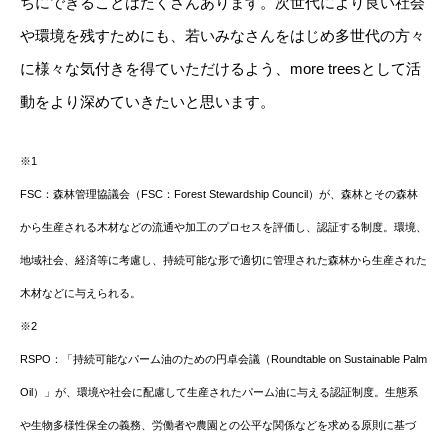
ちにできることはたくさんあります。次世代により良い社会
や環境を残すためにも、若いみなさんをはじめ多世代の方々
に様々な気付きを得ていただけるよう、more treesとして活
動をより深めていきたいと思います。
※1
FSC：森林管理協議会（FSC：Forest Stewardship Council）が、森林とその森林
から生産される木材などの流通や加工のプロセスを評価し、認証する制度。環境、
地域社会、経済等に考慮し、持続可能な形で適切に管理された森林から生産された
木材などに与えられる。
※2
RSPO：「持続可能なパーム油のための円卓会議（Roundtable on Sustainable Palm
Oil）」が、環境や社会に配慮して生産されたパーム油に与える認証制度。生態系
や生物多様性保全の義務、労働者や農園との公平な関係などを求める原則に基づ