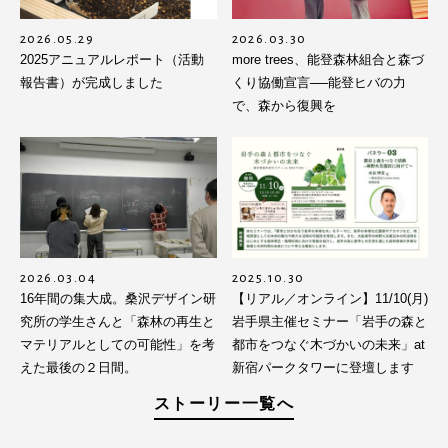
2026.05.29
2026.03.30
2025アニュアルレポート（活動
more trees、能登森林組合と森づ
報告書）が完成しました
くり協働宣言──能登ヒバの力
で、森から復興を
2026.03.04
2025.10.30
16年間の集大成。桑沢デザイン研
【リアル／オンライン】11/10(月)
究所の学生さんと「森林の再生と
岩手県主催セミナー「岩手の森と
マテリアルとしての可能性」を考
都市をつなぐ木づかいの未来」at
えた最後の２日間。
新宿パークタワーに登壇します
ストーリー一覧へ