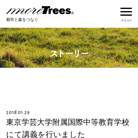
more trees
都市と森をつなぐ
メニュー
more treesについて
活動紹介
活動地域
ストーリー
2018.01.29
オンラインショップ
東京学芸大学附属国際中等教育学校
にて講義を行いました
あなたにできること