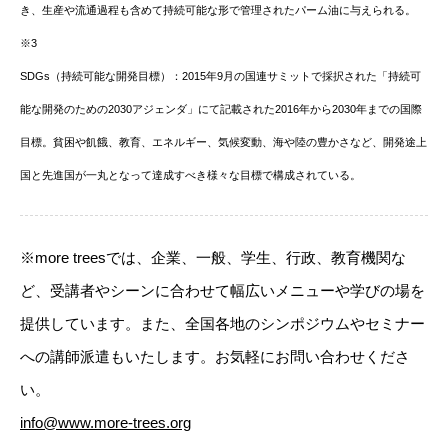
き、生産や流通過程も含めて持続可能な形で管理されたパーム油に与えられる。
※3
SDGs（持続可能な開発目標）：2015年9月の国連サミットで採択された「持続可
能な開発のための2030アジェンダ」にて記載された2016年から2030年までの国際
目標。貧困や飢餓、教育、エネルギー、気候変動、海や陸の豊かさなど、開発途上
国と先進国が一丸となって達成すべき様々な目標で構成されている。
※more treesでは、企業、一般、学生、行政、教育機関な
ど、受講者やシーンに合わせて幅広いメニューや学びの場を
提供しています。また、全国各地のシンポジウムやセミナー
への講師派遣もいたします。お気軽にお問い合わせくださ
い。
info@www.more-trees.org