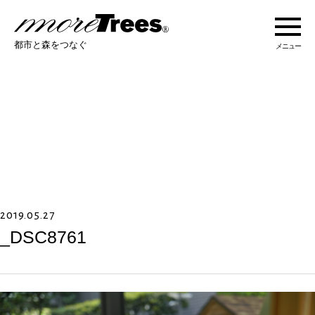
more trees
都市と森をつなぐ
メニュー
more treesについて
活動紹介
活動地域
2019.05.27
ストーリー
_DSC8761
オンラインショップ
あなたにできること