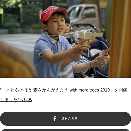
法人の方へ
個人の方へ
お問い合わせ
JP
EN
“「木とあそぼう 森をかんがえよう with more trees 2019」を開催
しました”へ戻る
SHARE