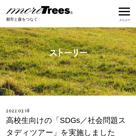
more trees
都市と森をつなぐ
メニュー
more treesについて
活動紹介
活動地域
ストーリー
2022.03.18
オンラインショップ
高校生向けの「SDGs／社会問題ス
タディツアー」を実施しました
あなたにできること