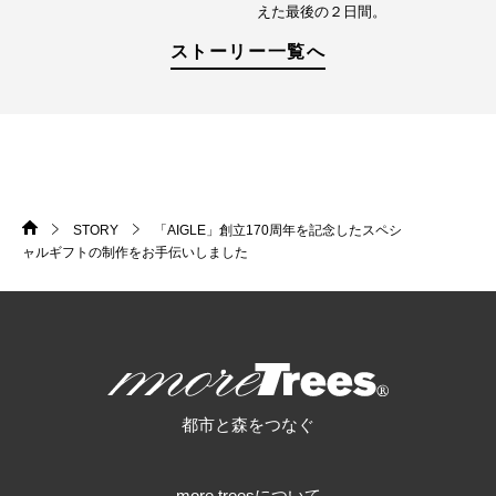
えた最後の２日間。
ストーリー一覧へ
STORY
「AIGLE」創立170周年を記念したスペシ
HOME
>
>
ャルギフトの制作をお手伝いしました
more trees
都市と森をつなぐ
more treesについて