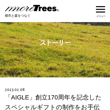
more trees
都市と森をつなぐ
メニュー
more treesについて
活動紹介
活動地域
ストーリー
2023.02.08
オンラインショップ
「AIGLE」創立170周年を記念した
スペシャルギフトの制作をお手伝
あなたにできること