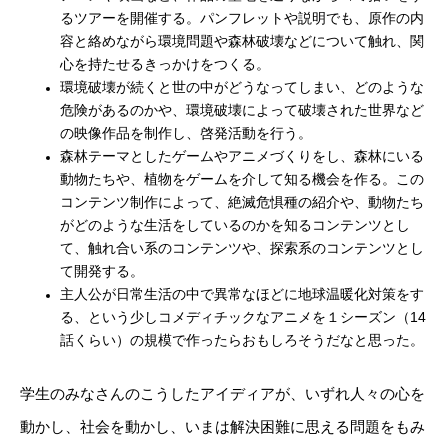
るツアーを開催する。パンフレットや説明でも、原作の内
容と絡めながら環境問題や森林破壊などについて触れ、関
心を持たせるきっかけをつくる。
環境破壊が続くと世の中がどうなってしまい、どのような
危険があるのかや、環境破壊によって破壊された世界など
の映像作品を制作し、啓発活動を行う。
森林テーマとしたゲームやアニメづくりをし、森林にいる
動物たちや、植物をゲームを介して知る機会を作る。この
コンテンツ制作によって、絶滅危惧種の紹介や、動物たち
がどのような生活をしているのかを知るコンテンツとし
て、触れ合い系のコンテンツや、探索系のコンテンツとし
て開発する。
主人公が日常生活の中で異常なほどに地球温暖化対策をす
る、という少しコメディチックなアニメを１シーズン（14
話くらい）の規模で作ったらおもしろそうだなと思った。
学生のみなさんのこうしたアイディアが、いずれ人々の心を
動かし、社会を動かし、いまは解決困難に思える問題をもみ