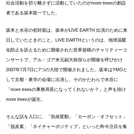
社会活動を切り離さずに活動していたのがmore treesの創設
者である坂本龍一でした。
坂本と水谷の初対面は、坂本がLIVE EARTH 出演のために来
日していたときのこと。LIVE EARTHというのは、地球温暖
化防止を訴えるために開催された世界規模のチャリティーコ
ンサートで、アル・ゴア米元副大統領らが開催を呼びかけ
2007年7月7日に7つの大陸で開催されました。坂本はYMOと
して京都・東寺の会場に出演し、そのかたわらで水谷に
「more treesの事務局長になってくれないか？」と声を掛け
more treesが誕生。
そんな話を入口に、「気候変動」「カーボン・オフセット」
「脱炭素」「ネイチャーポジティブ」といった昨今注目を集