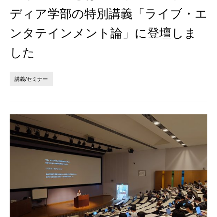
法人の方へ
個人の方へ
ディア学部の特別講義「ライブ・エ
ンタテインメント論」に登壇しま
お問い合わせ
した
JP
EN
講義/セミナー