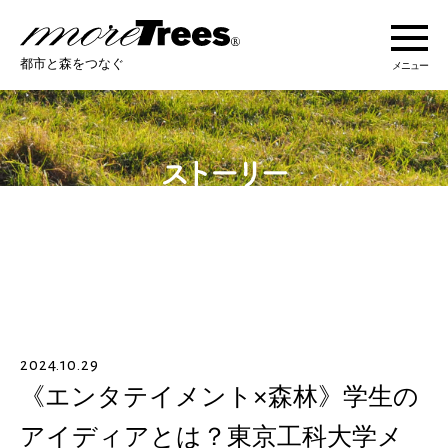
more trees
都市と森をつなぐ
メニュー
more treesについて
活動紹介
活動地域
ストーリー
2024.10.29
オンラインショップ
《エンタテイメント×森林》学生の
アイディアとは？東京工科大学メ
あなたにできること