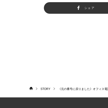
シェア
STORY
《元の番号に戻りました》オフィス電
HOME
>
>