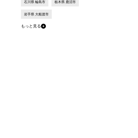
石川県 輪島市
栃木県 鹿沼市
岩手県 大船渡市
もっと見る