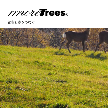
more trees
都市と森をつなぐ