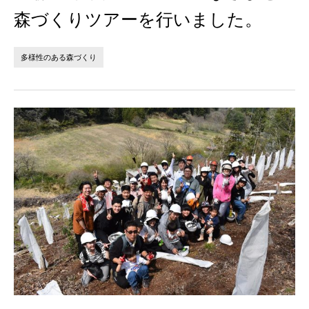
法人の方へ
個人の方へ
森づくりツアーを行いました。
お問い合わせ
多様性のある森づくり
JP
EN