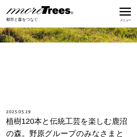
more trees
都市と森をつなぐ
メニュー
more treesについて
活動紹介
活動地域
ストーリー
2025.05.29
オンラインショップ
植樹120本と伝統工芸を楽しむ鹿沼
の森。野原グループのみなさまと
あなたにできること