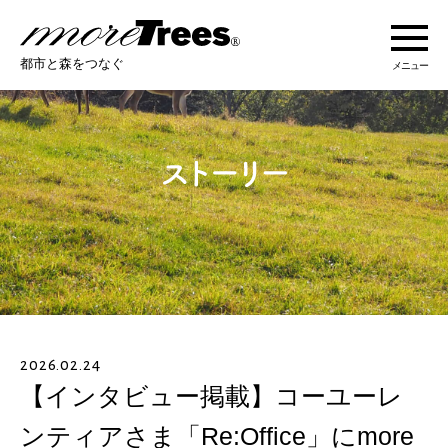
more trees
都市と森をつなぐ
メニュー
more treesについて
活動紹介
活動地域
ストーリー
2026.02.24
オンラインショップ
【インタビュー掲載】コーユーレ
ンティアさま「Re:Office」にmore
あなたにできること