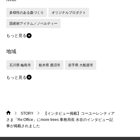
多様性のある森づくり
オリジナルプロダクト
国産材アイテム／ノベルティー
もっと見る
地域
石川県 輪島市
栃木県 鹿沼市
岩手県 大船渡市
もっと見る
STORY
【インタビュー掲載】コーユーレンティア
HOME
>
>
さま「Re:Office」にmore trees 事務局長 水谷のインタビュー記
事が掲載されました