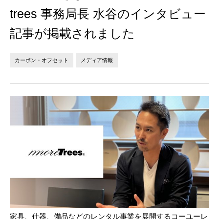
法人の方へ
個人の方へ
trees 事務局長 水谷のインタビュー
記事が掲載されました
お問い合わせ
カーボン・オフセット
メディア情報
JP
EN
家具、什器、備品などのレンタル事業を展開するコーユーレ