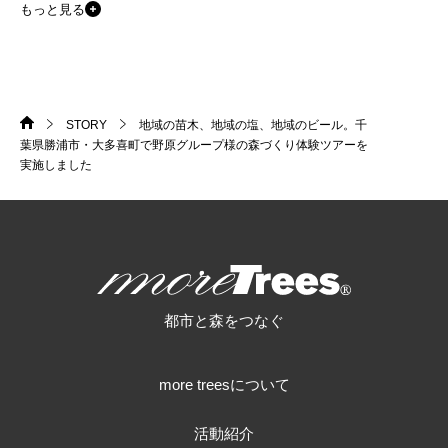
もっと見る
STORY
地域の苗木、地域の塩、地域のビール。千
HOME
>
>
葉県勝浦市・大多喜町で野原グループ様の森づくり体験ツアーを
実施しました
more trees
都市と森をつなぐ
more treesについて
活動紹介