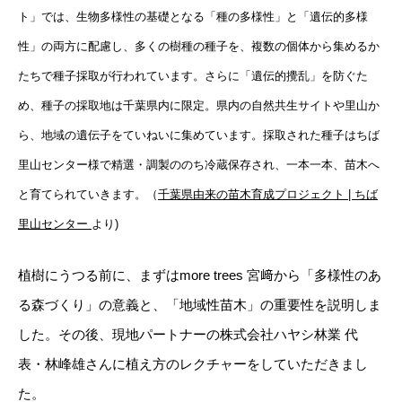
ト」では、生物多様性の基礎となる「種の多様性」と「遺伝的多様
性」の両方に配慮し、多くの樹種の種子を、複数の個体から集めるか
たちで種子採取が行われています。さらに「遺伝的攪乱」を防ぐた
め、種子の採取地は千葉県内に限定。県内の自然共生サイトや里山か
ら、地域の遺伝子をていねいに集めています。採取された種子はちば
里山センター様で精選・調製ののち冷蔵保存され、一本一本、苗木へ
と育てられていきます。（
千葉県由来の苗木育成プロジェクト | ちば
里山センター
より)
植樹にうつる前に、まずはmore trees 宮﨑から「多様性のあ
る森づくり」の意義と、「地域性苗木」の重要性を説明しま
した。その後、現地パートナーの株式会社ハヤシ林業 代
表・林峰雄さんに植え方のレクチャーをしていただきまし
た。