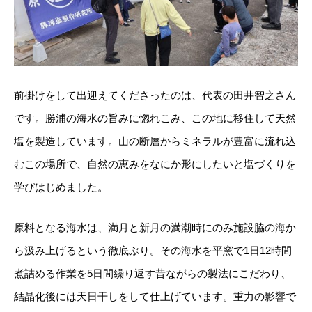
前掛けをして出迎えてくださったのは、代表の田井智之さん
です。勝浦の海水の旨みに惚れこみ、この地に移住して天然
塩を製造しています。山の断層からミネラルが豊富に流れ込
むこの場所で、自然の恵みをなにか形にしたいと塩づくりを
学びはじめました。
原料となる海水は、満月と新月の満潮時にのみ施設脇の海か
ら汲み上げるという徹底ぶり。その海水を平窯で1日12時間
煮詰める作業を5日間繰り返す昔ながらの製法にこだわり、
結晶化後には天日干しをして仕上げています。重力の影響で