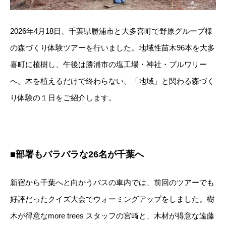
2026年4月18日、千葉県勝浦市と大多喜町で野原グループ様
の森づくり体験ツアーを行いました。地域性苗木96本を大多
喜町に植樹し、午後は勝浦市の塩工場・神社・ブルワリー
へ。木を植えるだけで終わらない、「地域」と関わる森づく
り体験の１日をご紹介します。
■部署もバラバラな26名が千葉へ
新宿から千葉へと向かうバスの車内では、前回のツアーでも
好評だったクイズ大会でウォーミングアップをしました。樹
木が得意なmore trees スタッフの宮﨑と、木材が得意な遠藤