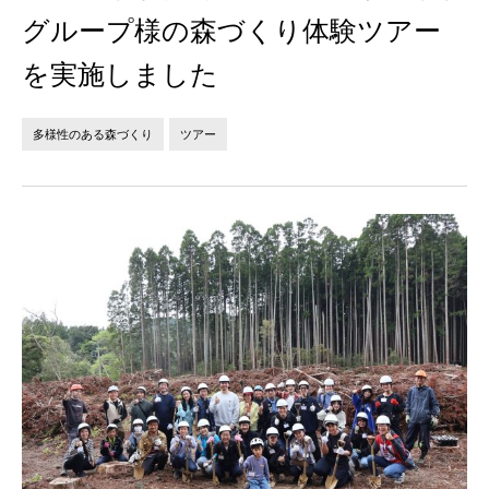
法人の方へ
個人の方へ
グループ様の森づくり体験ツアー
を実施しました
お問い合わせ
多様性のある森づくり
ツアー
JP
EN