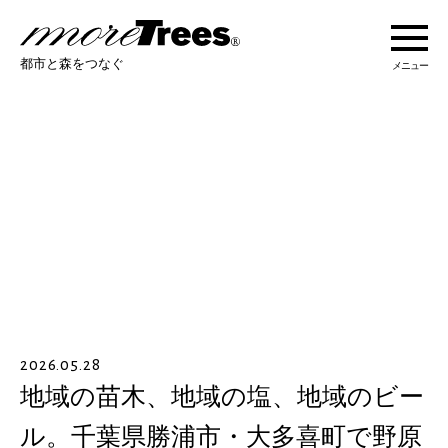
more trees
都市と森をつなぐ
メニュー
more treesについて
活動紹介
活動地域
ストーリー
2026.05.28
オンラインショップ
地域の苗木、地域の塩、地域のビー
ル。千葉県勝浦市・大多喜町で野原
あなたにできること