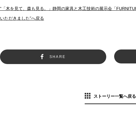
“「木を見て、森も見る。」静岡の家具と木工技術の展示会「FURNITURE A
いただきました”へ戻る
SHARE
ストーリー一覧へ戻る