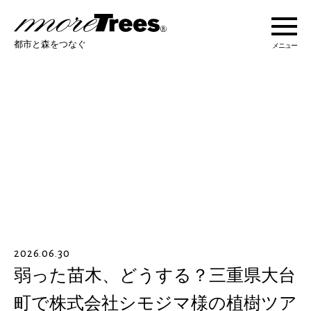
more trees
都市と森をつなぐ
メニュー
more treesについて
活動紹介
活動地域
ストーリー
2026.06.30
オンラインショップ
弱った苗木、どうする？三重県大台
町で株式会社シモジマ様の植樹ツア
あなたにできること