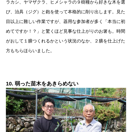
ラカシ、ヤマザクラ、ヒメシャラの９樹種から好きな木を選
び、治具（ジグ）と鉋を使って本格的に削り出します。見た
目以上に難しい作業ですが、器用な参加者が多く「本当に初
めてですか！？」と驚くほど見事な仕上がりのお箸も。時間
がおして１膳つくれるかという状況のなか、２膳を仕上げた
方もちらほらいました。
10. 弱った苗木をあきらめない