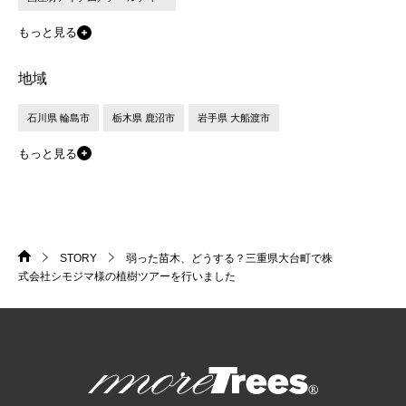
もっと見る
地域
石川県 輪島市
栃木県 鹿沼市
岩手県 大船渡市
もっと見る
STORY
弱った苗木、どうする？三重県大台町で株
HOME
>
>
式会社シモジマ様の植樹ツアーを行いました
more trees