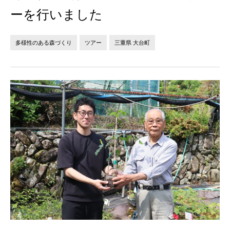
法人の方へ
個人の方へ
ーを行いました
お問い合わせ
多様性のある森づくり
ツアー
三重県 大台町
JP
EN