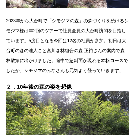
2023年から大台町で「シモジマの森」の森づくりを続けるシ
モジマ様は年2回のツアーで社員全員の大台町訪問を目指し
ています。5度目となる今回は12名の社員が参加。初日は大
台町の森の達人こと宮川森林組合の森 正裕さんの案内で森
林散策に出かけました。途中で急斜面が現れる本格コースで
したが、シモジマのみなさんも元気よく登っていきます。
２．10年後の森の姿を想像