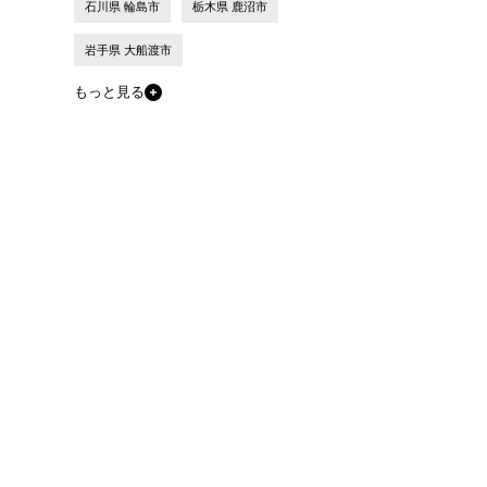
石川県 輪島市
栃木県 鹿沼市
岩手県 大船渡市
もっと見る