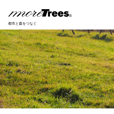
more trees
都市と森をつなぐ