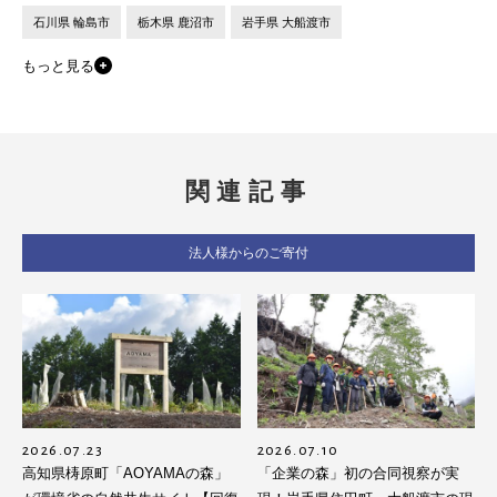
石川県 輪島市
栃木県 鹿沼市
岩手県 大船渡市
もっと見る
関連記事
法人様からのご寄付
2026.07.23
2026.07.10
高知県梼原町「AOYAMAの森」
「企業の森」初の合同視察が実