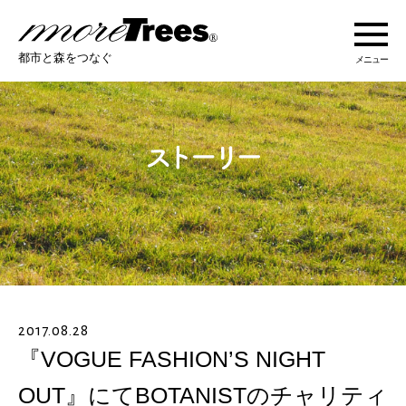
more trees
都市と森をつなぐ
メニュー
more treesについて
活動紹介
活動地域
ストーリー
2017.08.28
オンラインショップ
『VOGUE FASHION’S NIGHT
OUT』にてBOTANISTのチャリティ
あなたにできること