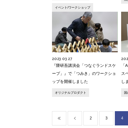
イベント/ワークショップ
2023.03.27
202
『隈研吾講演会「つなぐランドスケ
「A
ープ」』で「つみき」のワークショ
ス
ップを開催しました
し
オリジナルプロダクト
国
2
3
4
« 先頭
«