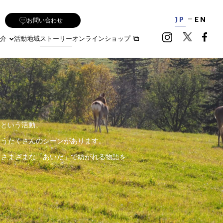
JP
EN
お問い合わせ
介
活動地域
ストーリー
オンラインショップ
ぐ」という活動。
まうたくさんのシーンがあります。
。さまざまな「あいだ」で紡がれる物語を