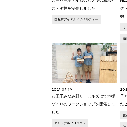
スーパーホテル様のヒノキの風呂イ
NE
ス・湯桶を制作しました
ク
始
国産材アイテム／ノベルティー
オ
奈
2023.07.19
202
八王子みなみ野リトヒルズにて本棚
子
づくりのワークショップを開催しま
た
した
国
オリジナルプロダクト
法