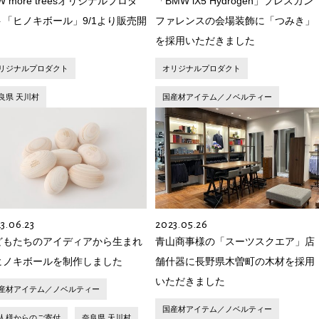
W more treesオリジナルプロダ
「BMW iX5 Hydrogen」プレスカン
ト「ヒノキボール」9/1より販売開
ファレンスの会場装飾に「つみき」
！
を採用いただきました
リジナルプロダクト
オリジナルプロダクト
良県 天川村
国産材アイテム／ノベルティー
3.06.23
2023.05.26
どもたちのアイディアから生まれ
青山商事様の「スーツスクエア」店
ヒノキボールを制作しました
舗什器に長野県木曽町の木材を採用
いただきました
産材アイテム／ノベルティー
国産材アイテム／ノベルティー
人様からのご寄付
奈良県 天川村