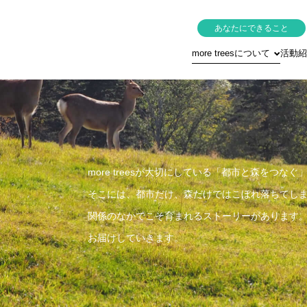
あなたにできること
more treesについて
活動紹
more treesが大切にしている「都市と森をつな
そこには、都市だけ、森だけではこぼれ落ちてし
関係のなかでこそ育まれるストーリーがあります
お届けしていきます。