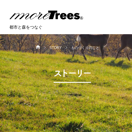
more trees
都市と森をつなぐ
STORY
ものづくりのこと
HOME
>
>