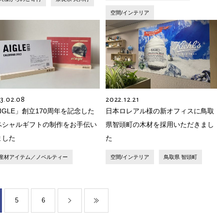
空間/インテリア
3.02.08
2022.12.21
IGLE」創立170周年を記念した
日本ロレアル様の新オフィスに鳥取
ペシャルギフトの制作をお手伝い
県智頭町の木材を採用いただきまし
ました
た
産材アイテム／ノベルティー
空間/インテリア
鳥取県 智頭町
5
6
»
最後 »