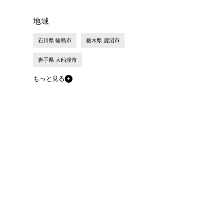
地域
石川県 輪島市
栃木県 鹿沼市
岩手県 大船渡市
もっと見る