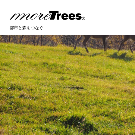
more trees
都市と森をつなぐ