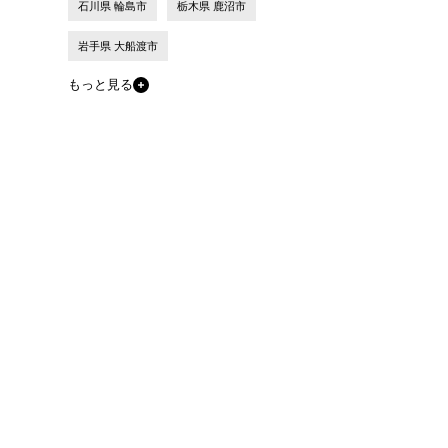
石川県 輪島市
栃木県 鹿沼市
岩手県 大船渡市
もっと見る