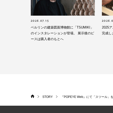
2026.07.15
2026.
ベルリンの建築図面博物館に「TSUMIKI」
202
のインスタレーションが登場。 展示後のピ
完成し
ースは購入者のもとへ
STORY
『POPEYE Web』にて「スツール
HOME
>
>