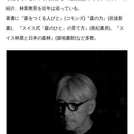
紹介、林業教育を近年は追っている。
著書に『森をつくる人びと』(コモンズ)『森の力』(岩波新
書)、 『スイス式「森のひと」の育て方』(亜紀書房)、『ス
イス林業と日本の森林』(築地書館)など多数。