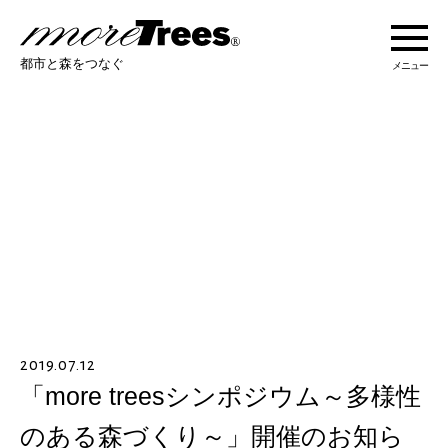
more trees
都市と森をつなぐ
メニュー
more treesについて
活動紹介
活動地域
ストーリー
2019.07.12
オンラインショップ
「more treesシンポジウム～多様性
のある森づくり～」開催のお知ら
あなたにできること