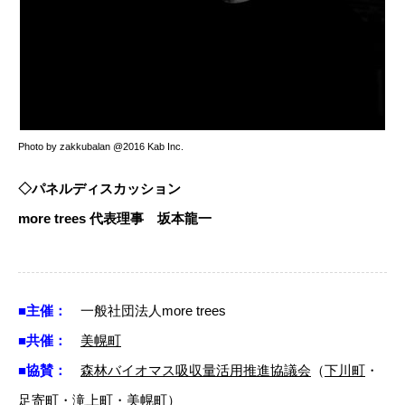
Photo by zakkubalan @2016 Kab Inc.
◇パネルディスカッション
more trees 代表理事 坂本龍一
■主催：
一般社団法人more trees
■共催：
美幌町
■協賛：
森林バイオマス吸収量活用推進協議会
（
下川町
・
足寄町
・
滝上町
・
美幌町
）