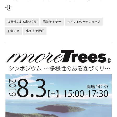
法人の方へ
個人の方へ
せ
お問い合わせ
多様性のある森づくり
講義/セミナー
イベント/ワークショップ
お知らせ
北海道 美幌町
JP
EN