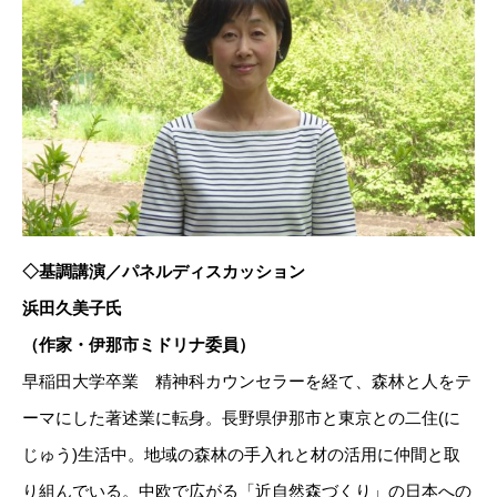
◇基調講演／パネルディスカッション
浜田久美子氏
（作家・伊那市ミドリナ委員）
早稲田大学卒業 精神科カウンセラーを経て、森林と人をテ
ーマにした著述業に転身。長野県伊那市と東京との二住(に
じゅう)生活中。地域の森林の手入れと材の活用に仲間と取
り組んでいる。中欧で広がる「近自然森づくり」の日本への