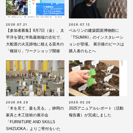
2026.07.21
2026.07.15
【参加者募集】8月7日（金）、太
ベルリンの建築図面博物館に
平洋を望む半島最南端の古社で、
「TSUMIKI」のインスタレーシ
大船渡の火災跡地に植える苗木の
ョンが登場。 展示後のピースは
「種採り」ワークショップ開催
購入者のもとへ
2026.06.29
2026.05.29
「木を見て、森も見る。」静岡の
2025アニュアルレポート（活動
家具と木工技術の展示会
報告書）が完成しました
「FURNITURE AND SKILLS
SHIZUOKA」よりご寄付をいた