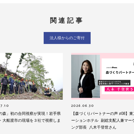
関連記事
法人様からのご寄付
07.10
2026.06.30
の森」初の合同視察が実現！岩手県
【森づくりパートナーの声 ♯08】
・大船渡市の現場を３社で視察しま
ーションホテル 副総支配人兼マー
ング部長 八木千登世さん