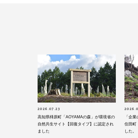
2026.07.23
2026.
高知県梼原町「AOYAMAの森」が環境省の
「企業
自然共生サイト【回復タイプ】に認定され
住田町
ました
した。