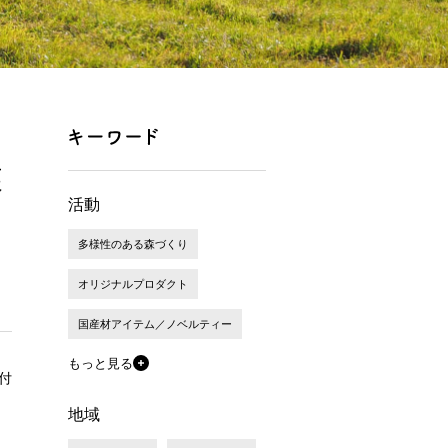
森
活動
多様性のある森づくり
オリジナルプロダクト
国産材アイテム／ノベルティー
もっと見る
付
地域