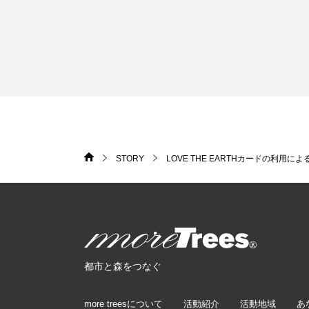
STORY
LOVE THE EARTHカードの利用
HOME
>
>
more trees
都市と森をつなぐ
more treesについて
活動紹介
活動地域
あ