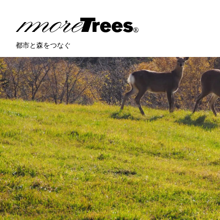
more trees
都市と森をつなぐ