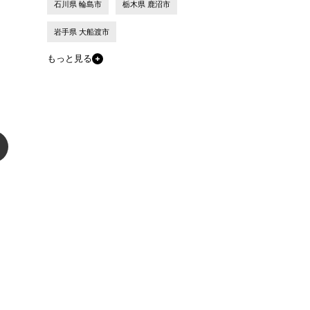
石川県 輪島市
栃木県 鹿沼市
岩手県 大船渡市
もっと見る