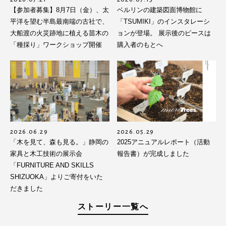
【参加者募集】8月7日（金）、太
ベルリンの建築図面博物館に
平洋を望む半島最南端の古社で、
「TSUMIKI」のインスタレーシ
大船渡の火災跡地に植える苗木の
ョンが登場。 展示後のピースは
「種採り」ワークショップ開催
購入者のもとへ
2026.06.29
2026.05.29
「木を見て、森も見る。」静岡の
2025アニュアルレポート（活動
家具と木工技術の展示会
報告書）が完成しました
「FURNITURE AND SKILLS
SHIZUOKA」よりご寄付をいた
だきました
ストーリー一覧へ