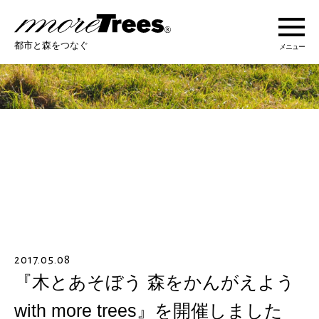
more trees
都市と森をつなぐ
メニュー
more treesについて
活動紹介
活動地域
ストーリー
2017.05.08
オンラインショップ
『木とあそぼう 森をかんがえよう
with more trees』を開催しました
あなたにできること