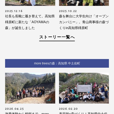
2025.12.16
2025.10.22
社長も長靴に履き替えて。高知県
森を舞台に大学生向け「オープン
梼原町に新たな「AOYAMAの
カンパニー」。青山商事様の森づ
森」が誕生しました
くりin高知県梼原町
ストーリー一覧へ
more treesの森：高知県 中土佐町
2026.04.25
2026.02.20
漁業体験から植樹まで。more
美容師×森づくり！高知県中土佐