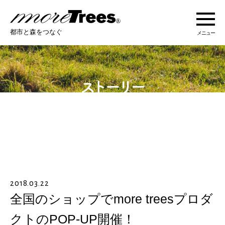
more trees
都市と森をつなぐ
メニュー
more treesについて
活動紹介
活動地域
ストーリー
2018.03.22
オンラインショップ
全国のショップでmore treesプロダ
クトのPOP-UP開催！
あなたにできること