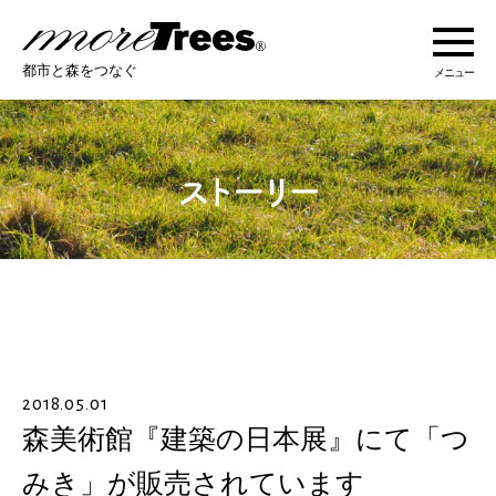
more trees
都市と森をつなぐ
メニュー
more treesについて
活動紹介
活動地域
ストーリー
2018.05.01
オンラインショップ
森美術館『建築の日本展』にて「つ
みき」が販売されています
あなたにできること