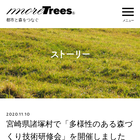
more trees
都市と森をつなぐ
メニュー
more treesについて
活動紹介
活動地域
ストーリー
2020.11.10
オンラインショップ
宮崎県諸塚村で「多様性のある森づ
くり技術研修会」を開催しました
あなたにできること