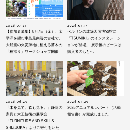
2026.07.21
2026.07.15
【参加者募集】8月7日（金）、太
ベルリンの建築図面博物館に
平洋を望む半島最南端の古社で、
「TSUMIKI」のインスタレーシ
大船渡の火災跡地に植える苗木の
ョンが登場。 展示後のピースは
「種採り」ワークショップ開催
購入者のもとへ
2026.06.29
2026.05.29
「木を見て、森も見る。」静岡の
2025アニュアルレポート（活動
家具と木工技術の展示会
報告書）が完成しました
「FURNITURE AND SKILLS
SHIZUOKA」よりご寄付をいた