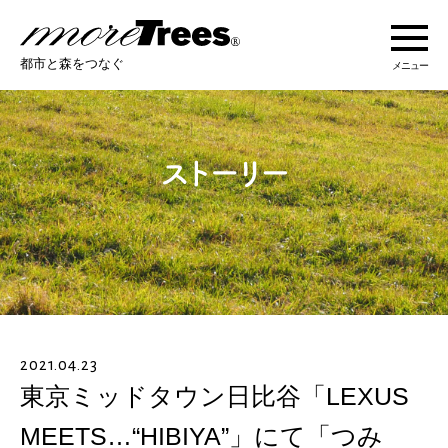
more trees
都市と森をつなぐ
メニュー
more treesについて
活動紹介
活動地域
ストーリー
2021.04.23
オンラインショップ
東京ミッドタウン日比谷「LEXUS
MEETS…“HIBIYA”」にて「つみ
あなたにできること