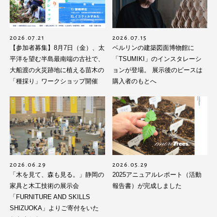
2026.07.21
2026.07.15
【参加者募集】8月7日（金）、太
ベルリンの建築図面博物館に
平洋を望む半島最南端の古社で、
「TSUMIKI」のインスタレーシ
大船渡の火災跡地に植える苗木の
ョンが登場。 展示後のピースは
「種採り」ワークショップ開催
購入者のもとへ
2026.06.29
2026.05.29
「木を見て、森も見る。」静岡の
2025アニュアルレポート（活動
家具と木工技術の展示会
報告書）が完成しました
「FURNITURE AND SKILLS
SHIZUOKA」よりご寄付をいた