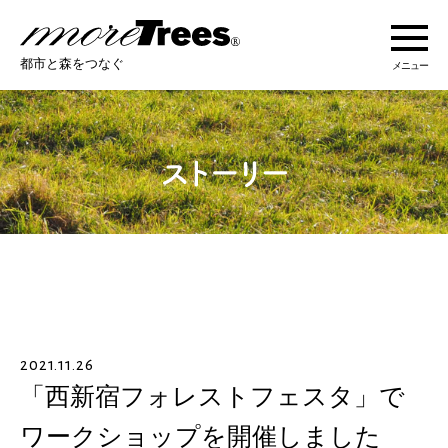
more trees
都市と森をつなぐ
メニュー
more treesについて
活動紹介
活動地域
ストーリー
2021.11.26
オンラインショップ
「西新宿フォレストフェスタ」で
ワークショップを開催しました
あなたにできること