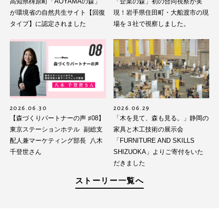
高知県梼原町「AOYAMAの森」
「企業の森」初の合同視察が実
が環境省の自然共生サイト【回復
現！岩手県住田町・大船渡市の現
タイプ】に認定されました
場を３社で視察しました。
2026.06.30
2026.06.29
【森づくりパートナーの声 ♯08】
「木を見て、森も見る。」静岡の
東京ステーションホテル 副総支
家具と木工技術の展示会
配人兼マーケティング部長 八木
「FURNITURE AND SKILLS
千登世さん
SHIZUOKA」よりご寄付をいた
だきました
ストーリー一覧へ