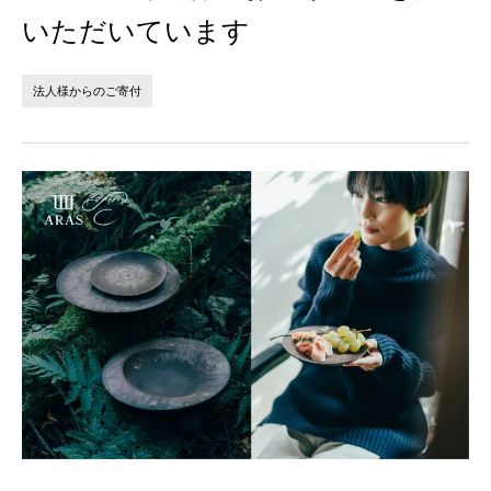
法人の方へ
個人の方へ
いただいています
お問い合わせ
法人様からのご寄付
JP
EN