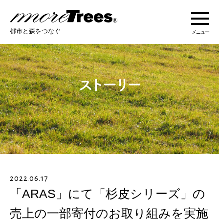
more trees
都市と森をつなぐ
メニュー
more treesについて
活動紹介
活動地域
ストーリー
2022.06.17
オンラインショップ
「ARAS」にて「杉皮シリーズ」の
売上の一部寄付のお取り組みを実施
あなたにできること