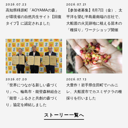
2026.07.23
2026.07.21
高知県梼原町「AOYAMAの森」
【参加者募集】8月7日（金）、太
が環境省の自然共生サイト【回復
平洋を望む半島最南端の古社で、
タイプ】に認定されました
大船渡の火災跡地に植える苗木の
「種採り」ワークショップ開催
2026.07.20
2026.07.13
「世界につながる新しい森づく
大豊作！岩手県住田町でハルニ
り」へ。輪島市・能登森林組合と
レ、大船渡市でカスミザクラの種
「能登・ふるさと共創の森づく
採りを行いました
り」協定を締結しました
ストーリー一覧へ