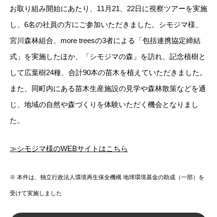
お取り組み開始にあたり、11月21、22日に視察ツアーを実施
し、6名の社員の方にご参加いただきました。シモジマ様、
宮川森林組合、more treesの3者による「
包括
連携
協定
締結
式
」を実施したほか、「シモジマの森」を訪れ、記念植樹と
して広葉樹24種、合計90本の苗木を植えていただきました。
また、同町内にある苗木生産施設の見学や森林散策などを通
じ、地域の自然や森づくりを体験いただく機会となりまし
た。
≫シモジマ様のWEBサイトはこちら
※ 本件は、独立行政法人環境再生保全機構 地球環境基金の助成（一部）を
受けて実施しました