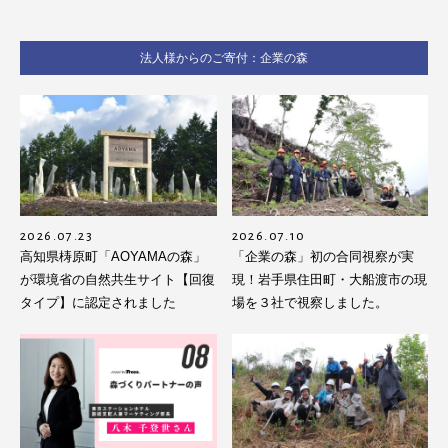
法人様からのご寄付：企業の森
2026.07.23
2026.07.10
高知県梼原町「AOYAMAの森」
「企業の森」初の合同視察が実
が環境省の自然共生サイト【回復
現！岩手県住田町・大船渡市の現
タイプ】に認定されました
場を３社で視察しました。