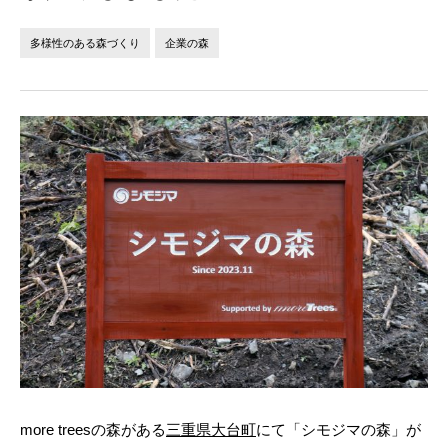
法人の方へ
個人の方へ
多様性のある森づくり
企業の森
お問い合わせ
JP
EN
more treesの森がある
三重県大台町
にて「シモジマの森」が