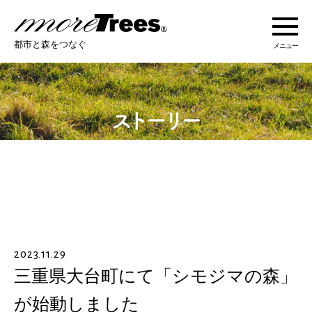
more trees
都市と森をつなぐ
メニュー
more treesについて
活動紹介
活動地域
ストーリー
2023.11.29
オンラインショップ
三重県大台町にて「シモジマの森」
が始動しました
あなたにできること