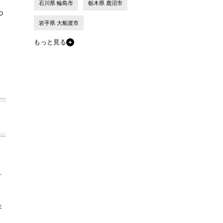
石川県 輪島市
栃木県 鹿沼市
つ
岩手県 大船渡市
もっと見る
計
年