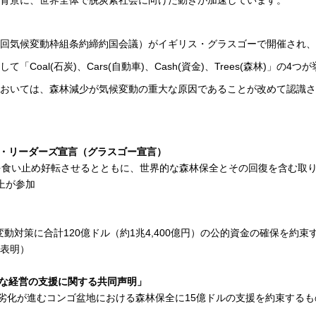
背景に、世界全体で脱炭素社会に向けた動きが加速しています。
（第26回気候変動枠組条約締約国会議）がイギリス・グラスゴーで開催され、
oal(石炭)、Cars(自動車)、Cash(資金)、Trees(森林)」の4つが
おいては、森林減少が気候変動の重大な原因であることが改めて認識さ
・リーダーズ宣言（グラスゴー宣言）
化を食い止め好転させるとともに、世界的な森林保全とその回復を含む取
上が参加
候変動対策に合計120億ドル（約1兆4,400億円）の公的資金の確保を約束
を表明）
な経営の支援に関する共同声明」
・劣化が進むコンゴ盆地における森林保全に15億ドルの支援を約束するも