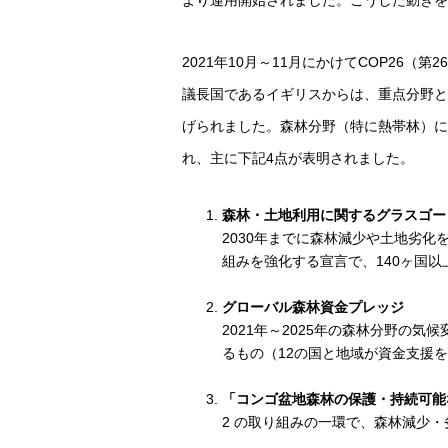
より運用開始されました。こうした動きを
2021年10月～11月にかけてCOP26
議長国であるイギリスからは、重点分野として「C
げられました。森林分野（特に熱帯林）に
れ、主に下記4点が表明されました。
森林・土地利用に関するグラスゴー
2030年までに森林減少や土地劣
組みを強化する宣言で、140ヶ国以
グローバル森林資金プレッジ
2021年～2025年の森林分野の気
るもの（12の国と地域が資金支援
「コンゴ盆地森林の保護・持続可能
2 の取り組みの一環で、森林減少