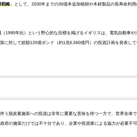
林戦略
」として、2030年までの30億本追加植樹や木材製品の長寿命利用
削減（1990年比）という野心的な目標を掲げるイギリスは、電気自動車や
に対して総額120億ポンド（約1兆6,560億円）の投資計画を発表して
伴う脱炭素施策への投資は非常に重要な意味を持つ一方で、世界全体で
、政府の施策だけでは不十分であり、企業や投資家による協力が必要不