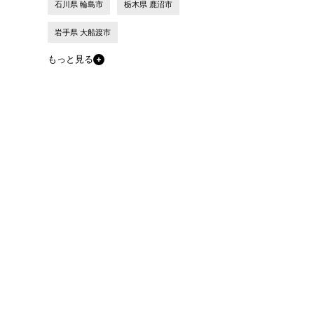
石川県 輪島市
栃木県 鹿沼市
岩手県 大船渡市
もっと見る