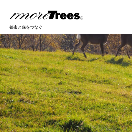
more trees
都市と森をつなぐ