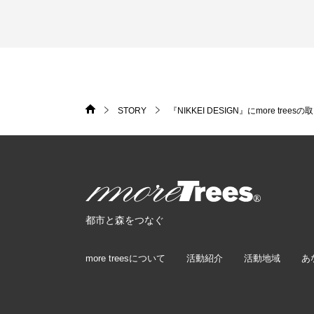
STORY
『NIKKEI DESIGN』にmore tr
HOME
>
>
more trees
都市と森をつなぐ
more treesについて
活動紹介
活動地域
あ