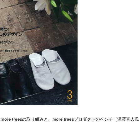
に、more treesの取り組みと、more treesプロダクトのベンチ（深澤直人氏