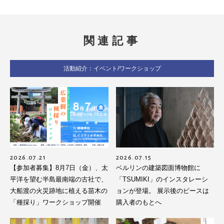
関連記事
活動紹介：イベント/ワークショップ
2026.07.21
2026.07.15
【参加者募集】8月7日（金）、太
ベルリンの建築図面博物館に
平洋を望む半島最南端の古社で、
「TSUMIKI」のインスタレーシ
大船渡の火災跡地に植える苗木の
ョンが登場。 展示後のピースは
「種採り」ワークショップ開催
購入者のもとへ