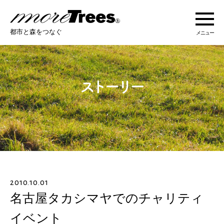
more trees
都市と森をつなぐ
メニュー
more treesについて
活動紹介
活動地域
ストーリー
2010.10.01
オンラインショップ
名古屋タカシマヤでのチャリティ
イベント
あなたにできること