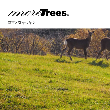
more trees
都市と森をつなぐ