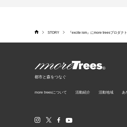
STORY
『excite ism』にmore trees
HOME
>
>
more trees
都市と森をつなぐ
more treesについて
活動紹介
活動地域
あ