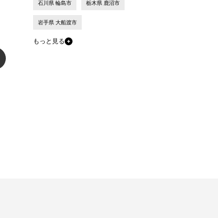
石川県 輪島市
栃木県 鹿沼市
岩手県 大船渡市
もっと見る