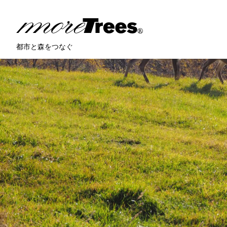
more trees
都市と森をつなぐ