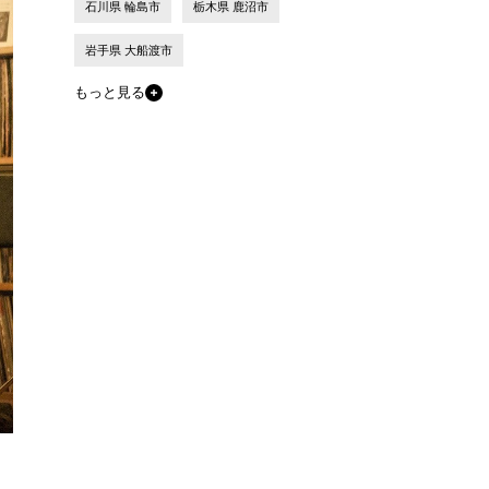
石川県 輪島市
栃木県 鹿沼市
岩手県 大船渡市
もっと見る