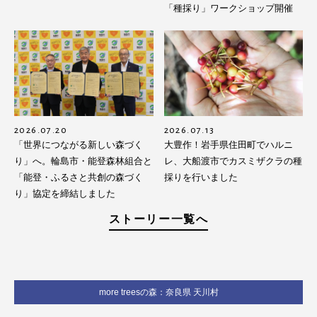
「種採り」ワークショップ開催
2026.07.20
2026.07.13
「世界につながる新しい森づく
大豊作！岩手県住田町でハルニ
り」へ。輪島市・能登森林組合と
レ、大船渡市でカスミザクラの種
「能登・ふるさと共創の森づく
採りを行いました
り」協定を締結しました
ストーリー一覧へ
more treesの森：奈良県 天川村