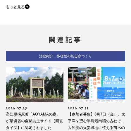
もっと見る
関連記事
活動紹介：多様性のある森づくり
2026.07.23
2026.07.21
高知県梼原町「AOYAMAの森」
【参加者募集】8月7日（金）、太
が環境省の自然共生サイト【回復
平洋を望む半島最南端の古社で、
タイプ】に認定されました
大船渡の火災跡地に植える苗木の