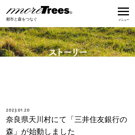
more trees
都市と森をつなぐ
メニュー
more treesについて
活動紹介
活動地域
ストーリー
2023.01.20
オンラインショップ
奈良県天川村にて「三井住友銀行の
森」が始動しました
あなたにできること