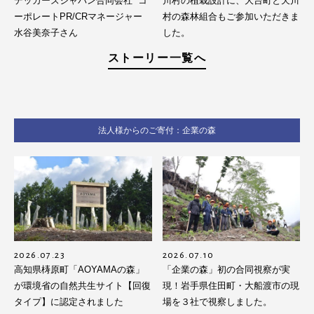
デッカーズジャパン合同会社 コ
川村の植栽設計に、大台町と天川
ーポレートPR/CRマネージャー
村の森林組合もご参加いただきま
水谷美奈子さん
した。
ストーリー一覧へ
法人様からのご寄付：企業の森
2026.07.23
2026.07.10
高知県梼原町「AOYAMAの森」
「企業の森」初の合同視察が実
が環境省の自然共生サイト【回復
現！岩手県住田町・大船渡市の現
タイプ】に認定されました
場を３社で視察しました。