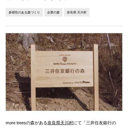
法人の方へ
個人の方へ
多様性のある森づくり
企業の森
奈良県 天川村
お問い合わせ
JP
EN
more treesの森がある
奈良県天川村
にて「三井住友銀行の