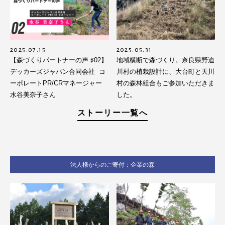
2025.07.15
2025.05.31
【森づくりパートナーの声 ♯02】
地域横断で森づくり。奈良県野迫
デッカーズジャパン合同会社 コ
川村の植栽設計に、大台町と天川
ーポレートPR/CRマネージャー
村の森林組合もご参加いただきま
水谷美奈子さん
した。
ストーリー一覧へ
法人様からのご寄付：企業の森