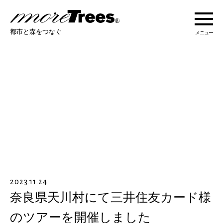
more trees
都市と森をつなぐ
メニュー
more treesについて
活動紹介
活動地域
ストーリー
2023.11.24
オンラインショップ
奈良県天川村にて三井住友カード様
のツアーを開催しました
あなたにできること