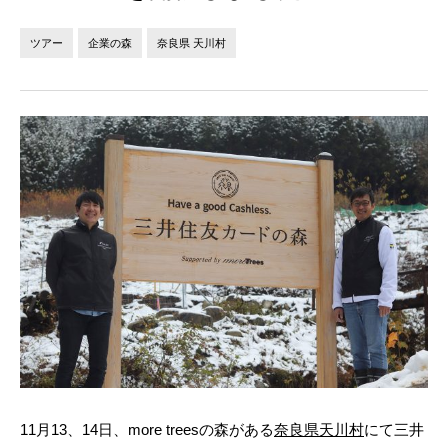
法人の方へ
個人の方へ
ツアー
企業の森
奈良県 天川村
お問い合わせ
JP
EN
11月13、14日、more treesの森がある
奈良県天川村
にて三井