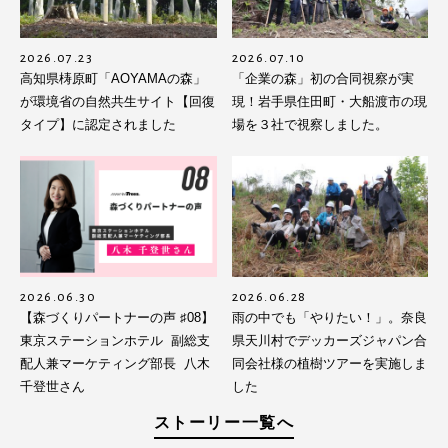
2026.07.23
2026.07.10
高知県梼原町「AOYAMAの森」
「企業の森」初の合同視察が実
が環境省の自然共生サイト【回復
現！岩手県住田町・大船渡市の現
タイプ】に認定されました
場を３社で視察しました。
2026.06.30
2026.06.28
【森づくりパートナーの声 ♯08】
雨の中でも「やりたい！」。奈良
東京ステーションホテル 副総支
県天川村でデッカーズジャパン合
配人兼マーケティング部長 八木
同会社様の植樹ツアーを実施しま
千登世さん
した
ストーリー一覧へ