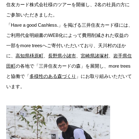
住友カード株式会社様のツアーを開催し、2名の社員の方に
ご参加いただきました。
「Have a good Cashless.」を掲げる三井住友カード様には、
ご利用代金明細書のWEB化によって費用削減された収益の
一部をmore treesへご寄付いただいており、天川村のほか
に、
高知県梼原町
、
長野県小諸市
、
宮崎県諸塚村
、
岩手県住
田町
の各地で「三井住友カードの森」を展開し、more trees
と協働で「
多様性のある森づくり
」にお取り組みいただいて
います。