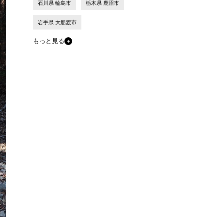
石川県 輪島市
栃木県 鹿沼市
岩手県 大船渡市
もっと見る