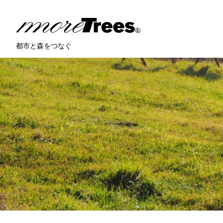
more trees
都市と森をつなぐ