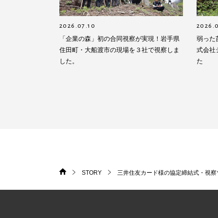
2026.07.10
2026.
「企業の森」初の合同視察が実現！岩手県
弱った
住田町・大船渡市の現場を３社で視察しま
式会社
した。
た
STORY
三井住友カード様の協定締結式・視察
HOME
>
>