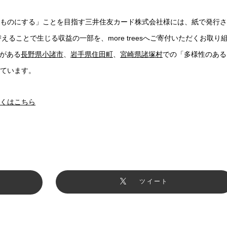
ものにする」ことを目指す三井住友カード株式会社様には、紙で発行さ
ることで生じる収益の一部を、more treesへご寄付いただくお取り
森がある
長野県小諸市
、
岩手県住田町
、
宮崎県諸塚村
での「多様性のある
ています。
くはこちら
ツイート