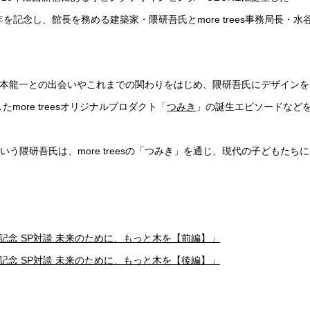
年を記念し、館長を務める建築家・隈研吾氏とmore trees事務局長・水
代表・坂本龍一との出会いやこれまでの関わりをはじめ、隈研吾氏にデザインを
more treesオリジナルプロダクト「
つみき
」の誕生エピソードなど
う隈研吾氏は、more treesの「つみき」を通じ、現代の子どもたちに
N2周年記念 SP対談 未来のために、もっと木を【前編】」
N2周年記念 SP対談 未来のために、もっと木を【後編】」