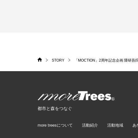
STORY
「MOCTION」2周年記念企画 隈研
HOME
>
>
more trees
都市と森をつなぐ
more treesについて
活動紹介
活動地域
あ