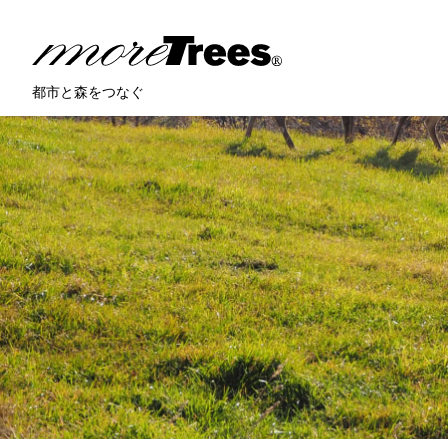
more trees
都市と森をつなぐ