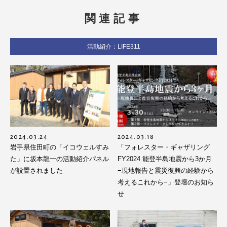
関連記事
活動紹介：LIFE311
2024.03.24
2024.03.18
岩手県住田町の「イコウェルすみ
「フォレスター・ギャザリング
た」に坂本龍一の活動紹介パネル
FY2024 能登半島地震から3か月
が設置されました
−現地報告と震災復興の経験から
考えるこれから−」登壇のお知ら
せ