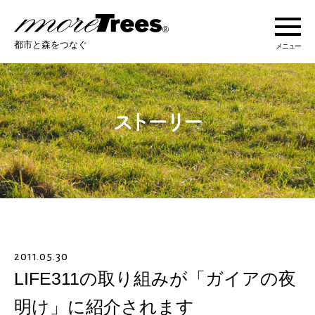
more trees
都市と森をつなぐ
メニュー
more treesについて
活動紹介
活動地域
ストーリー
2011.05.30
オンラインショップ
LIFE311の取り組みが「ガイアの夜
明け」に紹介されます
あなたにできること