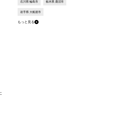
石川県 輪島市
栃木県 鹿沼市
岩手県 大船渡市
もっと見る
に