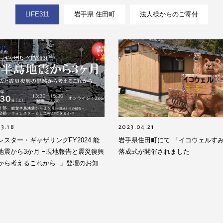
LIFE311
岩手県 住田町
法人様からのご寄付
3.18
2023.04.21
レスター・ギャザリングFY2024 能
岩手県住田町にて 「イコウェルす
地震から3か月 −現地報告と震災復興
落成式が開催されました
から考えるこれから−」登壇のお知