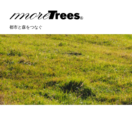
more trees
都市と森をつなぐ