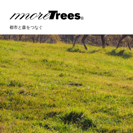
more trees
都市と森をつなぐ