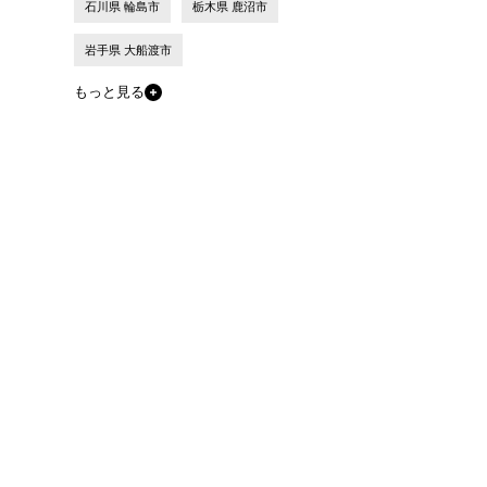
石川県 輪島市
栃木県 鹿沼市
岩手県 大船渡市
もっと見る