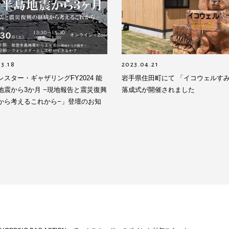
3.18
2023.04.21
レスター・ギャザリングFY2024 能
岩手県住田町にて 「イコウェルす
地震から3か月 −現地報告と震災復興
落成式が開催されました
から考えるこれから−」登壇のお知