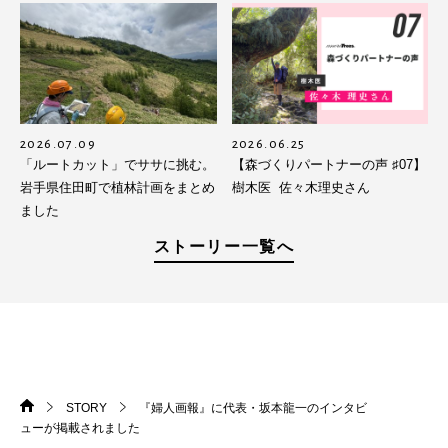
2026.07.09
2026.06.25
「ルートカット」でササに挑む。
【森づくりパートナーの声 ♯07】
岩手県住田町で植林計画をまとめ
樹木医 佐々木理史さん
ました
ストーリー一覧へ
STORY
『婦人画報』に代表・坂本龍一のインタビ
HOME
>
>
ューが掲載されました