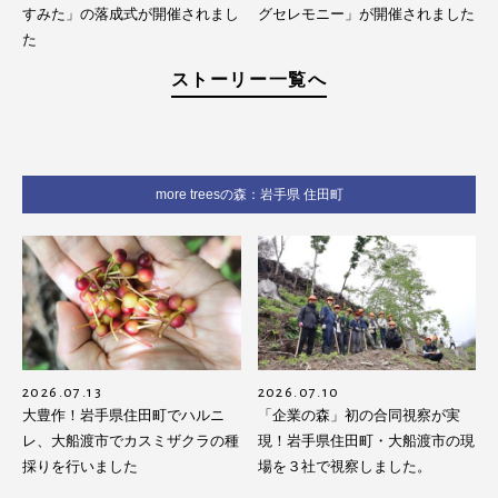
すみた」の落成式が開催されまし
グセレモニー」が開催されました
た
ストーリー一覧へ
more treesの森：岩手県 住田町
2026.07.13
2026.07.10
大豊作！岩手県住田町でハルニ
「企業の森」初の合同視察が実
レ、大船渡市でカスミザクラの種
現！岩手県住田町・大船渡市の現
採りを行いました
場を３社で視察しました。