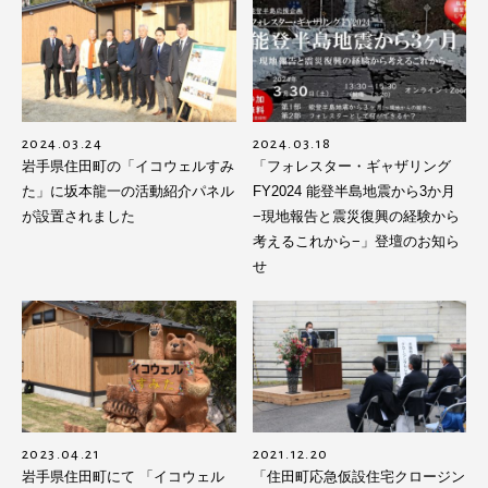
2024.03.24
2024.03.18
岩手県住田町の「イコウェルすみ
「フォレスター・ギャザリング
た」に坂本龍一の活動紹介パネル
FY2024 能登半島地震から3か月
が設置されました
−現地報告と震災復興の経験から
考えるこれから−」登壇のお知ら
せ
2023.04.21
2021.12.20
岩手県住田町にて 「イコウェル
「住田町応急仮設住宅クロージン