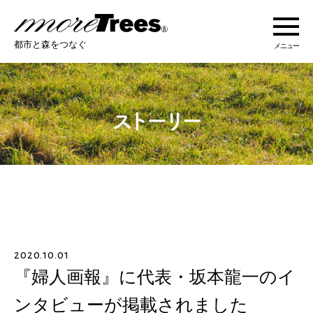
more trees
都市と森をつなぐ
メニュー
more treesについて
活動紹介
活動地域
ストーリー
2020.10.01
オンラインショップ
『婦人画報』に代表・坂本龍一のイ
ンタビューが掲載されました
あなたにできること