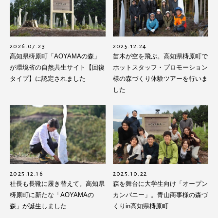
2026.07.23
2025.12.24
高知県梼原町「AOYAMAの森」
苗木が空を飛ぶ。高知県梼原町で
が環境省の自然共生サイト【回復
ホットスタッフ・プロモーション
タイプ】に認定されました
様の森づくり体験ツアーを行いま
した
2025.12.16
2025.10.22
社長も長靴に履き替えて。高知県
森を舞台に大学生向け「オープン
梼原町に新たな「AOYAMAの
カンパニー」。青山商事様の森づ
森」が誕生しました
くりin高知県梼原町