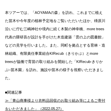
本ツアーでは、「AOYAMAの森」を訪れ、これまでに植え
た苗木や今年度の植林予定地をご覧いただいたほか、梼原川
沿いに佇む三嶋神社や境内に続く木製の神幸橋、more trees
代表の隈研吾が設計を手がけた木造建築「雲の上の図書館」
などの見学を行いました。また、同町を拠点とする育林・造
林組織、有限責任事業組合KIRecub（きりかぶ）とmore
treesが協働で育苗の取り組みを開始した「KIRecub-きりか
ぶ–苗木園」を訪れ、施設や苗木の様子を視察いただきまし
た。
■関連記事
≫「青山商事様より衣料品回収のお取り組み等によるご寄付
をいただきました」（2022.05.27）