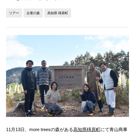
法人の方へ
個人の方へ
ツアー
企業の森
高知県 梼原町
お問い合わせ
JP
EN
11月13日、more treesの森がある
高知県梼原町
にて青山商事