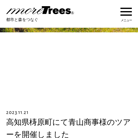
more trees
都市と森をつなぐ
メニュー
more treesについて
活動紹介
活動地域
ストーリー
2023.11.21
オンラインショップ
高知県梼原町にて青山商事様のツア
ーを開催しました
あなたにできること