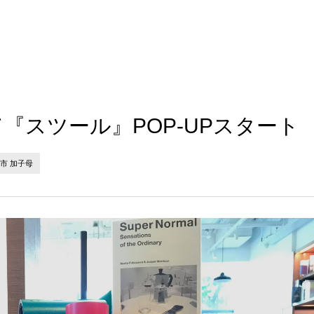
『スツール』POP-UPスタート
市 加子母