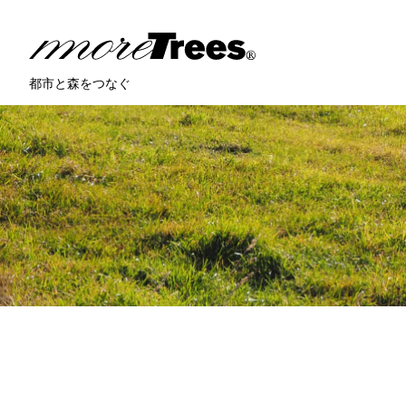
more trees
都市と森をつなぐ