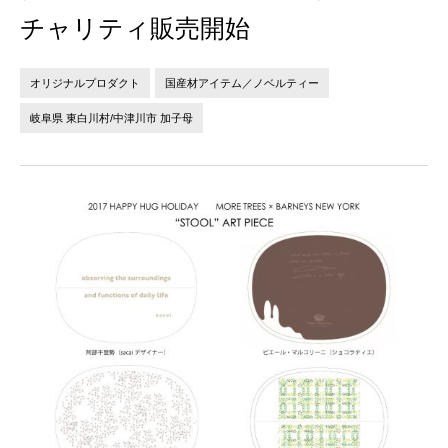
法人の方へ
個人の方へ
チャリティ販売開始
お問い合わせ
オリジナルプロダクト
国産材アイテム／ノベルティー
岐阜県 東白川村/中津川市 加子母
JP
EN