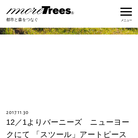
more trees
都市と森をつなぐ
メニュー
more treesについて
活動紹介
活動地域
ストーリー
2017.11.30
オンラインショップ
12／1よりバーニーズ ニューヨー
クにて 「スツール」アートピース
あなたにできること