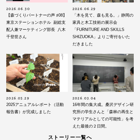
2026.06.30
2026.06.29
【森づくりパートナーの声 ♯08】
「木を見て、森も見る。」静岡の
東京ステーションホテル 副総支
家具と木工技術の展示会
配人兼マーケティング部長 八木
「FURNITURE AND SKILLS
千登世さん
SHIZUOKA」よりご寄付をいた
だきました
2026.05.29
2026.03.04
2025アニュアルレポート（活動
16年間の集大成。桑沢デザイン研
報告書）が完成しました
究所の学生さんと「森林の再生と
マテリアルとしての可能性」を考
えた最後の２日間。
ストーリー一覧へ